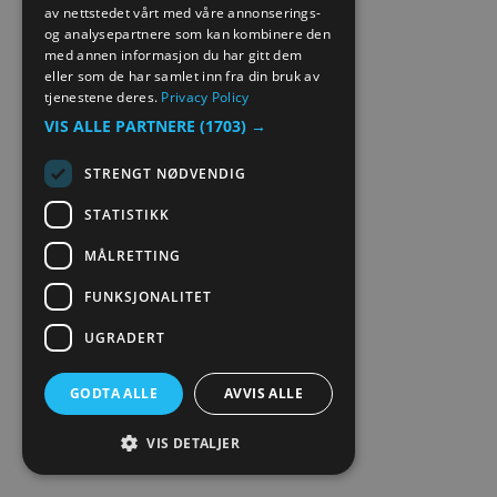
GERMAN
av nettstedet vårt med våre annonserings-
og analysepartnere som kan kombinere den
med annen informasjon du har gitt dem
eller som de har samlet inn fra din bruk av
tjenestene deres.
Privacy Policy
VIS ALLE PARTNERE
(1703) →
STRENGT NØDVENDIG
STATISTIKK
MÅLRETTING
FUNKSJONALITET
UGRADERT
GODTA ALLE
AVVIS ALLE
VIS DETALJER