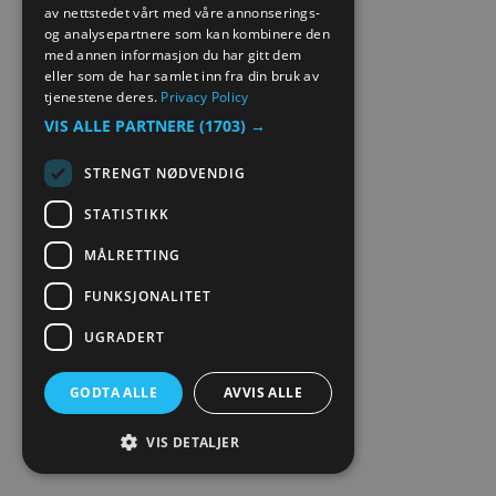
GERMAN
av nettstedet vårt med våre annonserings-
og analysepartnere som kan kombinere den
med annen informasjon du har gitt dem
eller som de har samlet inn fra din bruk av
tjenestene deres.
Privacy Policy
VIS ALLE PARTNERE
(1703) →
STRENGT NØDVENDIG
STATISTIKK
MÅLRETTING
FUNKSJONALITET
UGRADERT
GODTA ALLE
AVVIS ALLE
VIS DETALJER