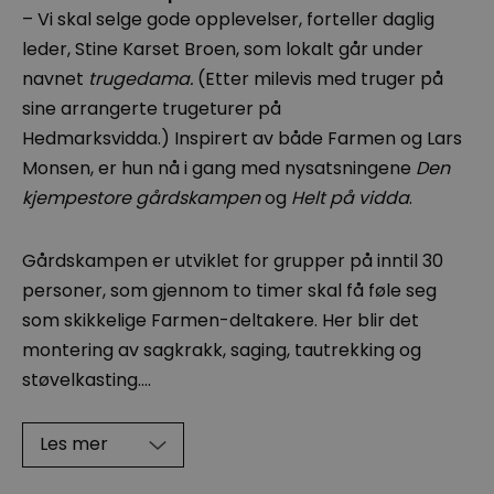
– Vi skal selge gode opplevelser, forteller daglig
leder, Stine Karset Broen, som lokalt går under
navnet
trugedama.
(Etter milevis med truger på
sine arrangerte trugeturer på
Hedmarksvidda.) Inspirert av både Farmen og Lars
Monsen, er hun nå i gang med nysatsningene
Den
kjempestore gårdskampen
og
Helt på vidda
.
Gårdskampen er utviklet for grupper på inntil 30
personer, som gjennom to timer skal få føle seg
som skikkelige Farmen-deltakere. Her blir det
montering av sagkrakk, saging, tautrekking og
støvelkasting.
...
Les mer