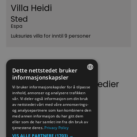
Villa Heidi
Sted
Espa
Luksuriøs villa for inntil 9 personer
Dette nettstedet bruker
informasjonskapsler
Følg oss på sosiale medier
ENGLISH
Vi bruker informasjonskapsler for å tilpasse
innhold, annonser og analysere trafikken
NORWEGIAN
vår. Vi deler også informasjon om din bruk
GERMAN
av nettstedet vårt med våre annonserings-
og analysepartnere som kan kombinere den
med annen informasjon du har gitt dem
eller som de har samlet inn fra din bruk av
tjenestene deres.
Privacy Policy
VIS ALLE PARTNERE
(1703) →