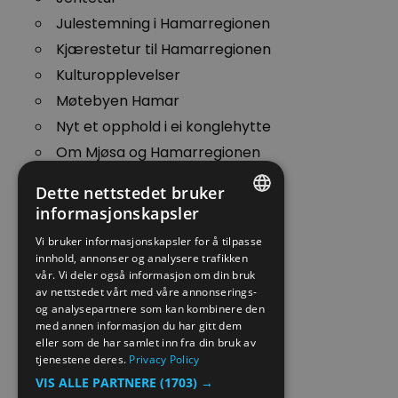
Julestemning i Hamarregionen
Kjærestetur til Hamarregionen
Kulturopplevelser
Møtebyen Hamar
Nyt et opphold i ei konglehytte
Om Mjøsa og Hamarregionen
Påsken i Hamarregionen
Dette nettstedet bruker
Romjulstur til Hamarregionen
informasjonskapsler
Sommerferie - Topp 10
ENGLISH
Vi bruker informasjonskapsler for å tilpasse
Sommerferie med barn
innhold, annonser og analysere trafikken
NORWEGIAN
vår. Vi deler også informasjon om din bruk
Trygt besøk
GERMAN
av nettstedet vårt med våre annonserings-
Ut på tur
og analysepartnere som kan kombinere den
med annen informasjon du har gitt dem
Vinterferie i Hamarregionen
eller som de har samlet inn fra din bruk av
Weekendtur til Hamarregionen
tjenestene deres.
Privacy Policy
VIS ALLE PARTNERE
(1703) →