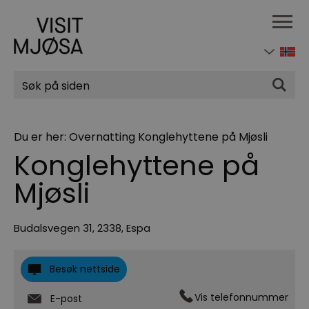
Søk
Du er her:
Overnatting
Konglehyttene på Mjøsli
Konglehyttene på
Mjøsli
Budalsvegen 31
,
2338
,
Espa
Besøk nettside
Vis telefonnummer
E-post