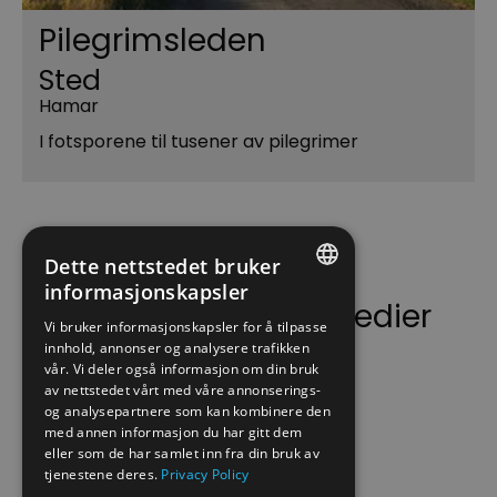
Pilegrimsleden
Sted
Hamar
I fotsporene til tusener av pilegrimer
Dette nettstedet bruker
informasjonskapsler
Følg oss på sosiale medier
ENGLISH
Vi bruker informasjonskapsler for å tilpasse
innhold, annonser og analysere trafikken
NORWEGIAN
vår. Vi deler også informasjon om din bruk
GERMAN
av nettstedet vårt med våre annonserings-
og analysepartnere som kan kombinere den
med annen informasjon du har gitt dem
eller som de har samlet inn fra din bruk av
tjenestene deres.
Privacy Policy