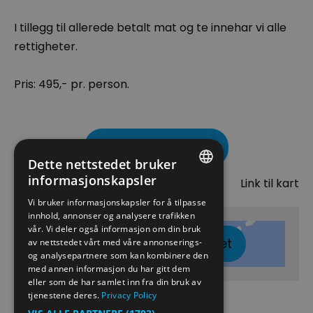
I tillegg til allerede betalt mat og te innehar vi alle
rettigheter.
Pris: 495,- pr. person.
Besøk nettside
Dette nettstedet bruker
Kart
informasjonskapsler
Link til kart
ENGLISH
Vi bruker informasjonskapsler for å tilpasse
innhold, annonser og analysere trafikken
NORWEGIAN
vår. Vi deler også informasjon om din bruk
Klikk her for å vise kartet
GERMAN
av nettstedet vårt med våre annonserings-
og analysepartnere som kan kombinere den
med annen informasjon du har gitt dem
eller som de har samlet inn fra din bruk av
tjenestene deres.
Privacy Policy