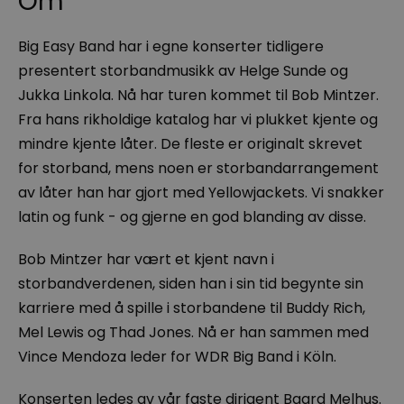
Om
Big Easy Band har i egne konserter tidligere
presentert storbandmusikk av Helge Sunde og
Jukka Linkola. Nå har turen kommet til Bob Mintzer.
Fra hans rikholdige katalog har vi plukket kjente og
mindre kjente låter. De fleste er originalt skrevet
for storband, mens noen er storbandarrangement
av låter han har gjort med Yellowjackets. Vi snakker
latin og funk - og gjerne en god blanding av disse.
Bob Mintzer har vært et kjent navn i
storbandverdenen, siden han i sin tid begynte sin
karriere med å spille i storbandene til Buddy Rich,
Mel Lewis og Thad Jones. Nå er han sammen med
Vince Mendoza leder for WDR Big Band i Köln.
Konserten ledes av vår faste dirigent Baard Melhus.