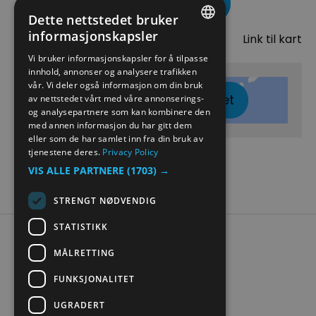
Besøk nettside
Dette nettstedet bruker
Kart
informasjonskapsler
Link til kart
ENGLISH
Vi bruker informasjonskapsler for å tilpasse
innhold, annonser og analysere trafikken
NORWEGIAN
vår. Vi deler også informasjon om din bruk
Klikk her for å vise kartet
GERMAN
av nettstedet vårt med våre annonserings-
og analysepartnere som kan kombinere den
med annen informasjon du har gitt dem
eller som de har samlet inn fra din bruk av
tjenestene deres.
Privacy Policy
VIS ALLE PARTNERE
(1703) →
STRENGT NØDVENDIG
STATISTIKK
Tilgjengelighetserklæring
MÅLRETTING
Personvern
Kontakt oss
FUNKSJONALITET
Nettstedskart
UGRADERT