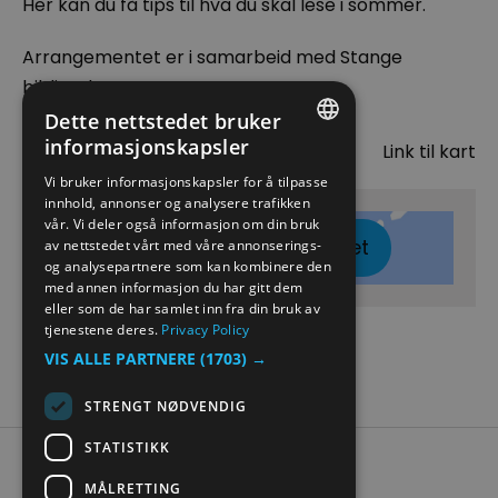
Her kan du få tips til hva du skal lese i sommer.
Arrangementet er i samarbeid med Stange
bibliotek.
Dette nettstedet bruker
Kart
informasjonskapsler
Link til kart
ENGLISH
Vi bruker informasjonskapsler for å tilpasse
innhold, annonser og analysere trafikken
NORWEGIAN
vår. Vi deler også informasjon om din bruk
Klikk her for å vise kartet
GERMAN
av nettstedet vårt med våre annonserings-
og analysepartnere som kan kombinere den
med annen informasjon du har gitt dem
eller som de har samlet inn fra din bruk av
tjenestene deres.
Privacy Policy
VIS ALLE PARTNERE
(1703) →
STRENGT NØDVENDIG
STATISTIKK
Tilgjengelighetserklæring
MÅLRETTING
Personvern