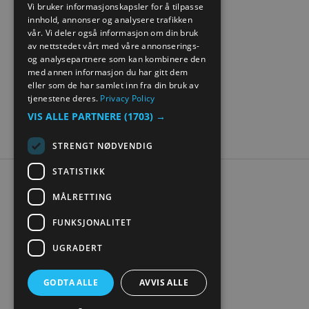
Vi bruker informasjonskapsler for å tilpasse
innhold, annonser og analysere trafikken
NORWEGIAN
vår. Vi deler også informasjon om din bruk
GERMAN
av nettstedet vårt med våre annonserings-
og analysepartnere som kan kombinere den
med annen informasjon du har gitt dem
eller som de har samlet inn fra din bruk av
tjenestene deres.
Privacy Policy
VIS ALLE PARTNERE
(1703) →
STRENGT NØDVENDIG
STATISTIKK
Tilgjengelighetserklæring
MÅLRETTING
Personvern
Kontakt oss
FUNKSJONALITET
Nettstedskart
UGRADERT
Digital turistbrosjyre
GODTA ALLE
AVVIS ALLE