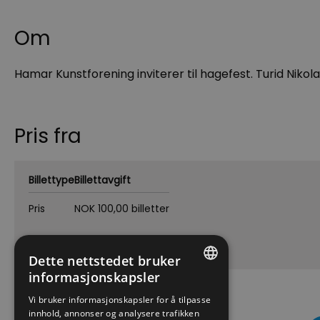
Om
Hamar Kunstforening inviterer til hagefest. Turid Nikola
Pris fra
Billettype
Billettavgift
Pris
NOK 100,00 billetter
Med forbehold om prisendringer.
Dette nettstedet bruker
informasjonskapsler
ENGLISH
Vi bruker informasjonskapsler for å tilpasse
innhold, annonser og analysere trafikken
NORWEGIAN