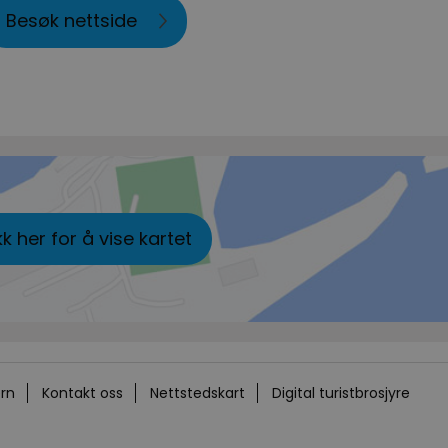
Besøk nettside
kk her for å vise kartet
rn
Kontakt oss
Nettstedskart
Digital turistbrosjyre