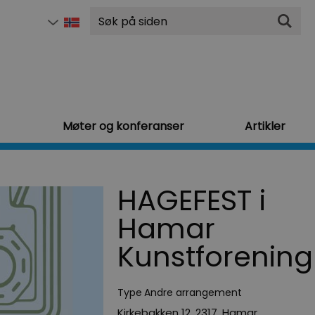
Søk
Møter og konferanser
Artikler
HAGEFEST i
Hamar
Kunstforening
Type
Andre arrangement
Kirkebakken 12
,
2317
,
Hamar