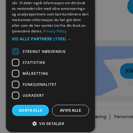
vår. Vi deler også informasjon om din bruk
GERMAN
av nettstedet vårt med våre annonserings-
og analysepartnere som kan kombinere den
med annen informasjon du har gitt dem
eller som de har samlet inn fra din bruk av
Kart
tjenestene deres.
Privacy Policy
VIS ALLE PARTNERE
(1703) →
STRENGT NØDVENDIG
STATISTIKK
Kli
MÅLRETTING
FUNKSJONALITET
UGRADERT
GODTA ALLE
AVVIS ALLE
Tilgjengelighetserklæring
Personve
VIS DETALJER