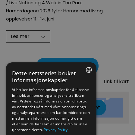
/ Live Nation og A Walk in The Park.
Hamardagene 2026 fyller Hamar med liv og
opplevelser 11.–14. juni
Les mer
Besøk nettside
Dette nettstedet bruker
Kart
informasjonskapsler
Link til kart
ENGLISH
Vi bruker informasjonskapsler for å tilpasse
innhold, annonser og analysere trafikken
NORWEGIAN
vår. Vi deler også informasjon om din bruk
Klikk her for å vise kartet
GERMAN
av nettstedet vårt med våre annonserings-
og analysepartnere som kan kombinere den
med annen informasjon du har gitt dem
eller som de har samlet inn fra din bruk av
tjenestene deres.
Privacy Policy