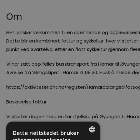
Om
HHT ønsker velkommen til en spennende og opplevelsesri
Dette blir en kombinert fottur og sykkeltur, hvor vi start
punkt ved Svartelva, etter en flott sykkeltur gjennom fler
Vi har satt opp felles busstransport fra Hamar til Øyunge
Avreise fra Vikingskipet i Hamar kl. 08:30. Husk å melde de
https://aktiviteter.dnt.no/register/Hamarpalangstilfots
Beskrivelse fottur:
Vi starter dagen med en tur i fjellsko på Øyungen til Ham
Dette nettstedet bruker
Les mer