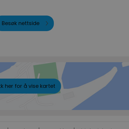
Besøk nettside
kk her for å vise kartet