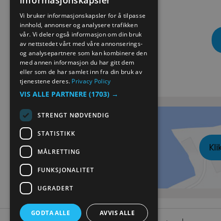
informasjonskapsler
ENGLISH
Vi bruker informasjonskapsler for å tilpasse
innhold, annonser og analysere trafikken
NORWEGIAN
vår. Vi deler også informasjon om din bruk
GERMAN
av nettstedet vårt med våre annonserings-
og analysepartnere som kan kombinere den
med annen informasjon du har gitt dem
eller som de har samlet inn fra din bruk av
Kart
tjenestene deres.
Privacy Policy
VIS ALLE PARTNERE
(1703) →
STRENGT NØDVENDIG
STATISTIKK
Kli
MÅLRETTING
FUNKSJONALITET
UGRADERT
GODTA ALLE
AVVIS ALLE