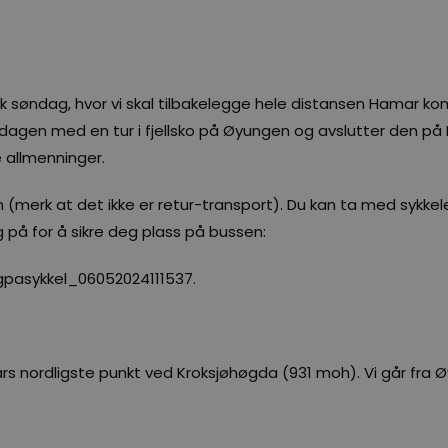
k søndag, hvor vi skal tilbakelegge hele distansen Hamar k
er dagen med en tur i fjellsko på Øyungen og avslutter den p
e allmenninger.
n (merk at det ikke er retur-transport). Du kan ta med sykkel
g på for å sikre deg plass på bussen:
ogpasykkel_06052024111537.
ars nordligste punkt ved Kroksjøhøgda (931 moh). Vi går fra Ø