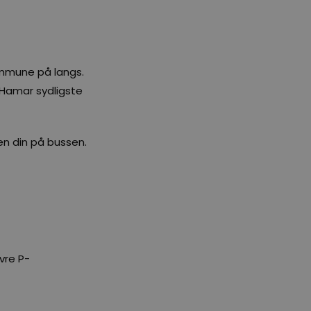
ommune på langs.
å Hamar sydligste
en din på bussen.
vre P-