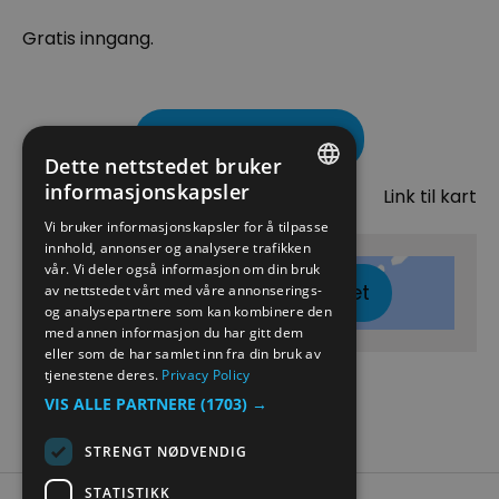
Gratis inngang.
Besøk nettside
Dette nettstedet bruker
Kart
informasjonskapsler
Link til kart
ENGLISH
Vi bruker informasjonskapsler for å tilpasse
innhold, annonser og analysere trafikken
NORWEGIAN
vår. Vi deler også informasjon om din bruk
Klikk her for å vise kartet
GERMAN
av nettstedet vårt med våre annonserings-
og analysepartnere som kan kombinere den
med annen informasjon du har gitt dem
eller som de har samlet inn fra din bruk av
tjenestene deres.
Privacy Policy
VIS ALLE PARTNERE
(1703) →
STRENGT NØDVENDIG
STATISTIKK