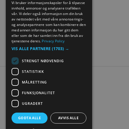
Vi bruker informasjonskapsler for å tilpasse
innhold, annonser og analysere trafikken
NORWEGIAN
vår. Vi deler også informasjon om din bruk
GERMAN
av nettstedet vårt med våre annonserings-
og analysepartnere som kan kombinere den
med annen informasjon du har gitt dem
eller som de har samlet inn fra din bruk av
tjenestene deres.
Privacy Policy
VIS ALLE PARTNERE
(1703) →
STRENGT NØDVENDIG
STATISTIKK
Tilgjengelighetserklæring
MÅLRETTING
Personvern
Kontakt oss
FUNKSJONALITET
Nettstedskart
UGRADERT
Digital turistbrosjyre
GODTA ALLE
AVVIS ALLE