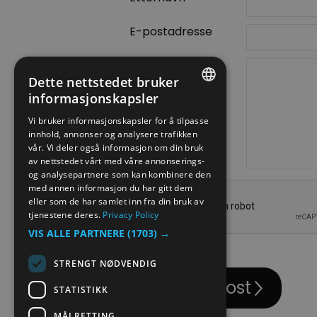
E-postadresse
Forespørsel
Dette nettstedet bruker
informasjonskapsler
ENGLISH
Vi bruker informasjonskapsler for å tilpasse
innhold, annonser og analysere trafikken
NORWEGIAN
vår. Vi deler også informasjon om din bruk
GERMAN
av nettstedet vårt med våre annonserings-
og analysepartnere som kan kombinere den
med annen informasjon du har gitt dem
eller som de har samlet inn fra din bruk av
tjenestene deres.
Privacy Policy
VIS ALLE PARTNERE
(1703) →
STRENGT NØDVENDIG
STATISTIKK
MÅLRETTING