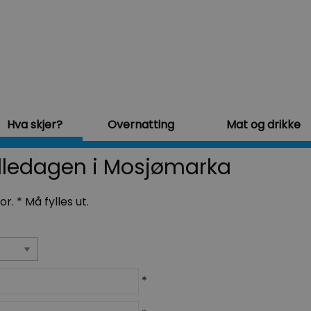
Hva skjer?
Overnatting
Mat og drikke
olledagen i Mosjømarka
for.
*
Må fylles ut.
*