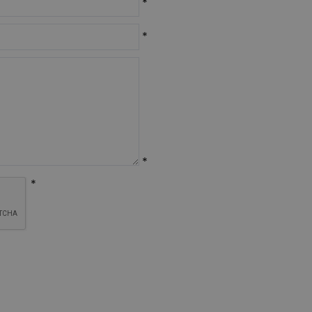
*
*
*
*