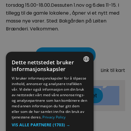
torsdag 15.00-18.00.Dessuten 1.nov og 6.des 11-15. I
tillegg til de gamle lokalene , åpner vi et nytt med
masse nye varer. Sted: Bakgården på Løiten
Brænderi. Velkommen.
Besøk nettside
Dette nettstedet bruker
Kart
informasjonskapsler
Link til kart
ENGLISH
Vi bruker informasjonskapsler for å tilpasse
innhold, annonser og analysere trafikken
NORWEGIAN
vår. Vi deler også informasjon om din bruk
Klikk her for å vise kartet
GERMAN
av nettstedet vårt med våre annonserings-
og analysepartnere som kan kombinere den
med annen informasjon du har gitt dem
eller som de har samlet inn fra din bruk av
tjenestene deres.
Privacy Policy
VIS ALLE PARTNERE
(1703) →