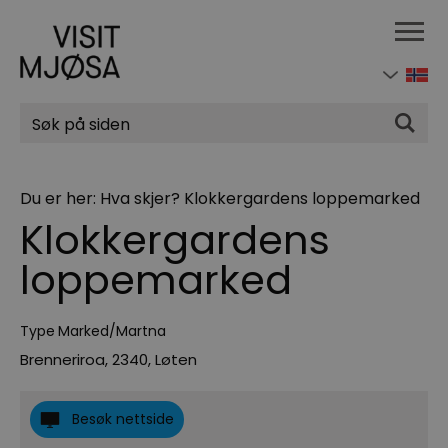
Søk
Du er her:
Hva skjer?
Klokkergardens loppemarked
Klokkergardens
loppemarked
Type
Marked/Martna
Brenneriroa
,
2340
,
Løten
Besøk nettside