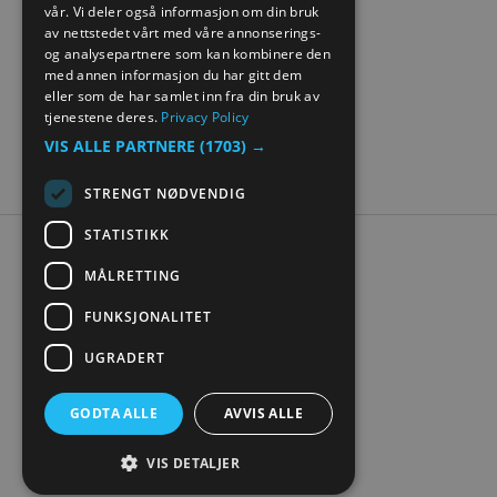
vår. Vi deler også informasjon om din bruk
GERMAN
av nettstedet vårt med våre annonserings-
og analysepartnere som kan kombinere den
med annen informasjon du har gitt dem
eller som de har samlet inn fra din bruk av
tjenestene deres.
Privacy Policy
VIS ALLE PARTNERE
(1703) →
STRENGT NØDVENDIG
STATISTIKK
Tilgjengelighetserklæring
MÅLRETTING
Personvern
Kontakt oss
FUNKSJONALITET
Nettstedskart
UGRADERT
Digital turistbrosjyre
GODTA ALLE
AVVIS ALLE
VIS DETALJER
© Visit Mjøsa 2026. Copyright