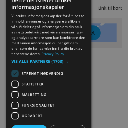
Dette nettstedet bruker
Kart
informasjonskapsler
Link til kart
ENGLISH
Vi bruker informasjonskapsler for å tilpasse
innhold, annonser og analysere trafikken
NORWEGIAN
vår. Vi deler også informasjon om din bruk
Klikk her for å vise kartet
GERMAN
av nettstedet vårt med våre annonserings-
og analysepartnere som kan kombinere den
med annen informasjon du har gitt dem
eller som de har samlet inn fra din bruk av
tjenestene deres.
Privacy Policy
VIS ALLE PARTNERE
(1703) →
STRENGT NØDVENDIG
STATISTIKK
Tilgjengelighetserklæring
MÅLRETTING
Personvern
Kontakt oss
FUNKSJONALITET
Nettstedskart
UGRADERT
Digital turistbrosjyre