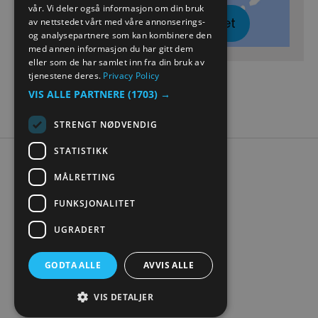
vår. Vi deler også informasjon om din bruk
Klikk her for å vise kartet
GERMAN
av nettstedet vårt med våre annonserings-
og analysepartnere som kan kombinere den
med annen informasjon du har gitt dem
eller som de har samlet inn fra din bruk av
tjenestene deres.
Privacy Policy
VIS ALLE PARTNERE
(1703) →
STRENGT NØDVENDIG
STATISTIKK
Tilgjengelighetserklæring
MÅLRETTING
Personvern
Kontakt oss
FUNKSJONALITET
Nettstedskart
UGRADERT
Digital turistbrosjyre
GODTA ALLE
AVVIS ALLE
VIS DETALJER
© Visit Mjøsa 2026. Copyright