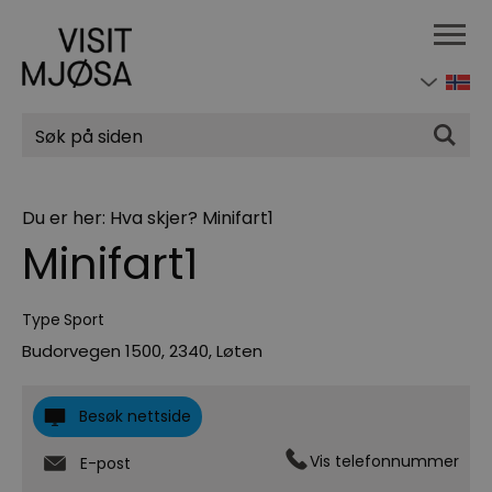
Søk
Du er her:
Hva skjer?
Minifart1
Minifart1
Type
Sport
Budorvegen 1500
,
2340
,
Løten
Besøk nettside
Vis telefonnummer
E-post