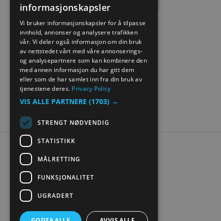
informasjonskapsler
ENGLISH
Vi bruker informasjonskapsler for å tilpasse
innhold, annonser og analysere trafikken
NORWEGIAN
vår. Vi deler også informasjon om din bruk
GERMAN
av nettstedet vårt med våre annonserings-
og analysepartnere som kan kombinere den
med annen informasjon du har gitt dem
eller som de har samlet inn fra din bruk av
tjenestene deres.
Privacy Policy
VIS ALLE PARTNERE
(1703) →
STRENGT NØDVENDIG
STATISTIKK
Tilgjengelighetserklæring
MÅLRETTING
Personvern
Kontakt oss
FUNKSJONALITET
Nettstedskart
UGRADERT
Digital turistbrosjyre
GODTA ALLE
AVVIS ALLE