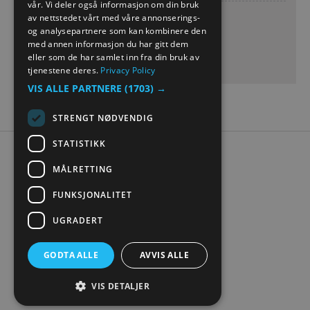
vår. Vi deler også informasjon om din bruk
Norsk utvandrermuseum
GERMAN
av nettstedet vårt med våre annonserings-
og analysepartnere som kan kombinere den
30 Aug 2026
med annen informasjon du har gitt dem
Søndag
12:00
- 23:59
eller som de har samlet inn fra din bruk av
tjenestene deres.
Privacy Policy
VIS ALLE PARTNERE
(1703) →
STRENGT NØDVENDIG
STATISTIKK
Tilgjengelighetserklæring
MÅLRETTING
Personvern
Kontakt oss
FUNKSJONALITET
Nettstedskart
UGRADERT
Digital turistbrosjyre
GODTA ALLE
AVVIS ALLE
VIS DETALJER
© Visit Mjøsa 2026. Copyright