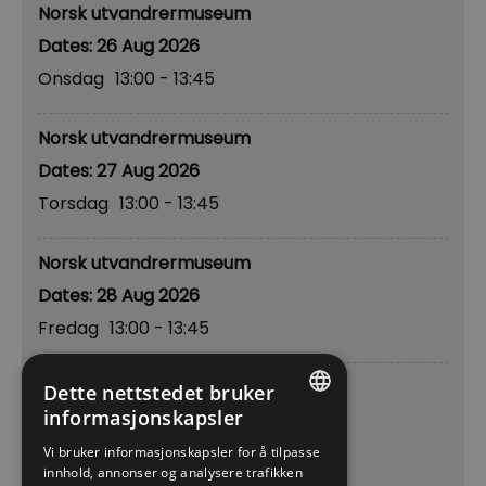
Norsk utvandrermuseum
26 Aug 2026
Onsdag
13:00
- 13:45
Norsk utvandrermuseum
27 Aug 2026
Torsdag
13:00
- 13:45
Norsk utvandrermuseum
28 Aug 2026
Fredag
13:00
- 13:45
Norsk utvandrermuseum
Dette nettstedet bruker
informasjonskapsler
29 Aug 2026
ENGLISH
Lørdag
12:00
- 23:59
Vi bruker informasjonskapsler for å tilpasse
innhold, annonser og analysere trafikken
NORWEGIAN