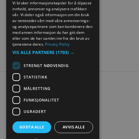
Vi bruker informasjonskapsler for å tilpasse
innhold, annonser og analysere trafikken
NORWEGIAN
vår. Vi deler også informasjon om din bruk
GERMAN
av nettstedet vårt med våre annonserings-
og analysepartnere som kan kombinere den
med annen informasjon du har gitt dem
eller som de har samlet inn fra din bruk av
tjenestene deres.
Privacy Policy
VIS ALLE PARTNERE
(1703) →
STRENGT NØDVENDIG
STATISTIKK
Tilgjengelighetserklæring
MÅLRETTING
Personvern
Kontakt oss
FUNKSJONALITET
Nettstedskart
UGRADERT
Digital turistbrosjyre
GODTA ALLE
AVVIS ALLE