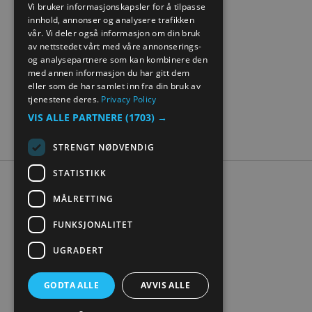
Vi bruker informasjonskapsler for å tilpasse
innhold, annonser og analysere trafikken
NORWEGIAN
vår. Vi deler også informasjon om din bruk
GERMAN
av nettstedet vårt med våre annonserings-
og analysepartnere som kan kombinere den
med annen informasjon du har gitt dem
eller som de har samlet inn fra din bruk av
tjenestene deres.
Privacy Policy
VIS ALLE PARTNERE
(1703) →
STRENGT NØDVENDIG
STATISTIKK
Tilgjengelighetserklæring
MÅLRETTING
Personvern
Kontakt oss
FUNKSJONALITET
Nettstedskart
UGRADERT
Digital turistbrosjyre
GODTA ALLE
AVVIS ALLE