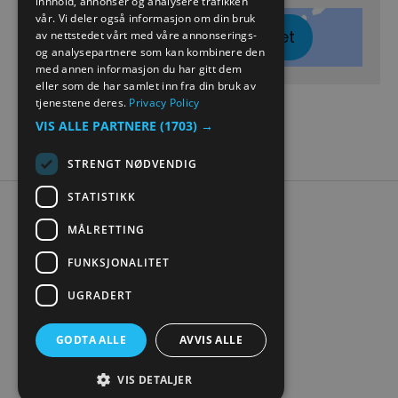
innhold, annonser og analysere trafikken
NORWEGIAN
vår. Vi deler også informasjon om din bruk
Klikk her for å vise kartet
GERMAN
av nettstedet vårt med våre annonserings-
og analysepartnere som kan kombinere den
med annen informasjon du har gitt dem
eller som de har samlet inn fra din bruk av
tjenestene deres.
Privacy Policy
VIS ALLE PARTNERE
(1703) →
STRENGT NØDVENDIG
STATISTIKK
Tilgjengelighetserklæring
MÅLRETTING
Personvern
Kontakt oss
FUNKSJONALITET
Nettstedskart
UGRADERT
Digital turistbrosjyre
GODTA ALLE
AVVIS ALLE
VIS DETALJER
© Visit Mjøsa 2026. Copyright