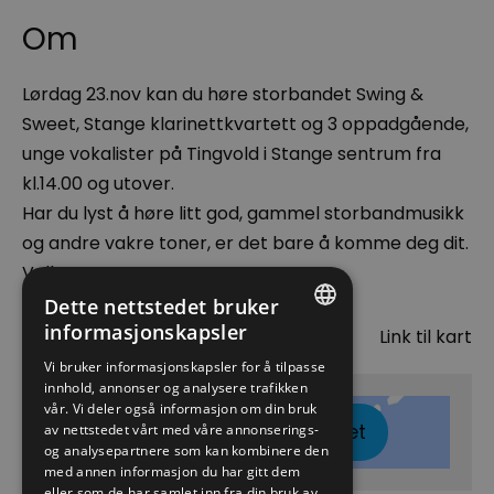
Om
Lørdag 23.nov kan du høre storbandet Swing &
Sweet, Stange klarinettkvartett og 3 oppadgående,
unge vokalister på Tingvold i Stange sentrum fra
kl.14.00 og utover.
Har du lyst å høre litt god, gammel storbandmusikk
og andre vakre toner, er det bare å komme deg dit.
Velkommen!!
Dette nettstedet bruker
Kart
informasjonskapsler
Link til kart
ENGLISH
Vi bruker informasjonskapsler for å tilpasse
innhold, annonser og analysere trafikken
NORWEGIAN
vår. Vi deler også informasjon om din bruk
Klikk her for å vise kartet
GERMAN
av nettstedet vårt med våre annonserings-
og analysepartnere som kan kombinere den
med annen informasjon du har gitt dem
eller som de har samlet inn fra din bruk av