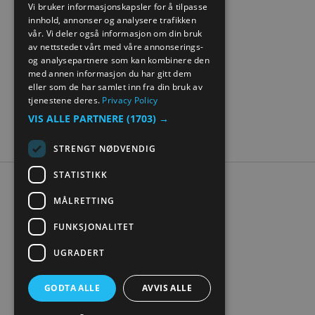
Vi bruker informasjonskapsler for å tilpasse
innhold, annonser og analysere trafikken
NORWEGIAN
vår. Vi deler også informasjon om din bruk
GERMAN
av nettstedet vårt med våre annonserings-
og analysepartnere som kan kombinere den
med annen informasjon du har gitt dem
eller som de har samlet inn fra din bruk av
tjenestene deres.
Privacy Policy
VIS ALLE PARTNERE
(1703) →
STRENGT NØDVENDIG
STATISTIKK
Tilgjengelighetserklæring
MÅLRETTING
Personvern
Kontakt oss
FUNKSJONALITET
Nettstedskart
UGRADERT
Digital turistbrosjyre
GODTA ALLE
AVVIS ALLE