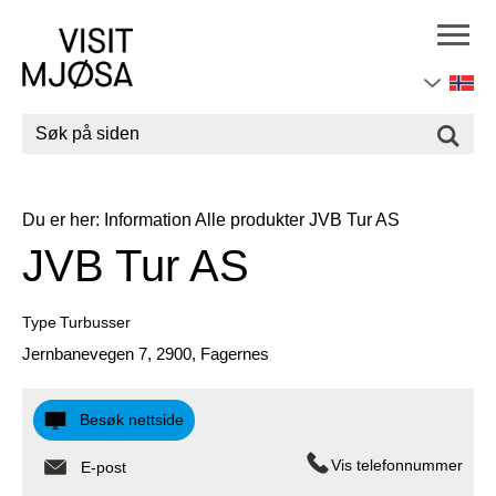
Søk
Du er her:
Information
Alle produkter
JVB Tur AS
JVB Tur AS
Type
Turbusser
Jernbanevegen 7
,
2900
,
Fagernes
Besøk nettside
Vis telefonnummer
E-post