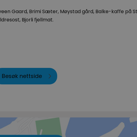
veen Gaard, Brimi Sæter, Møystad gård, Balke-kaffe på S
esost, Bjorli fjellmat.
Besøk nettside