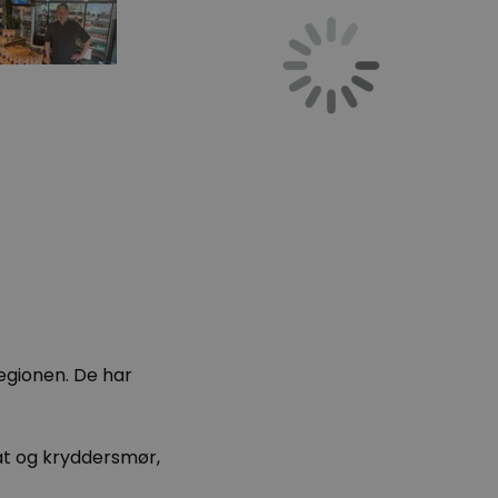
egionen. De har
at og kryddersmør,