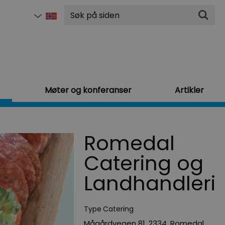
Søk
Møter og konferanser
Artikler
Romedal
Catering og
Landhandleri
Type
Catering
Mågårdvegen 81
,
2334
,
Romedal