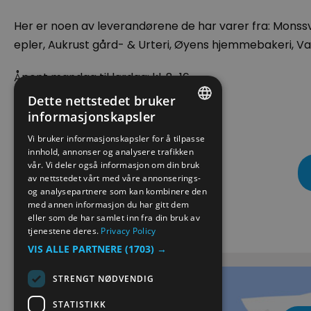
Her er noen av leverandørene de har varer fra: Monss
epler, Aukrust gård- & Urteri, Øyens hjemmebakeri, Valdr
Åpent mandag til lørdag: kl. 8-16
Dette nettstedet bruker
Søndag: Etter avtale
informasjonskapsler
ENGLISH
Vi bruker informasjonskapsler for å tilpasse
innhold, annonser og analysere trafikken
NORWEGIAN
vår. Vi deler også informasjon om din bruk
GERMAN
av nettstedet vårt med våre annonserings-
og analysepartnere som kan kombinere den
med annen informasjon du har gitt dem
eller som de har samlet inn fra din bruk av
Kart
tjenestene deres.
Privacy Policy
VIS ALLE PARTNERE
(1703) →
STRENGT NØDVENDIG
STATISTIKK