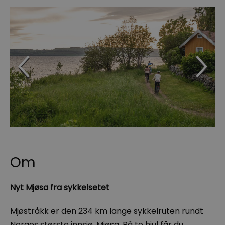
Om
Nyt Mjøsa fra sykkelsetet
Mjøstråkk er den 234 km lange sykkelruten rundt
Norges største innsjø, Mjøsa. På to hjul får du