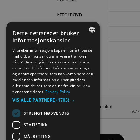
Etternavn
E-postadresse
Dette nettstedet bruker
informasjonskapsler
Forespørsel
ENGLISH
Vi bruker informasjonskapsler for å tilpasse
innhold, annonser og analysere trafikken
NORWEGIAN
vår. Vi deler også informasjon om din bruk
GERMAN
av nettstedet vårt med våre annonserings-
og analysepartnere som kan kombinere den
med annen informasjon du har gitt dem
eller som de har samlet inn fra din bruk av
tjenestene deres.
Privacy Policy
VIS ALLE PARTNERE
(1703) →
STRENGT NØDVENDIG
STATISTIKK
MÅLRETTING