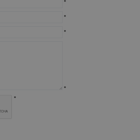
*
*
*
*
*