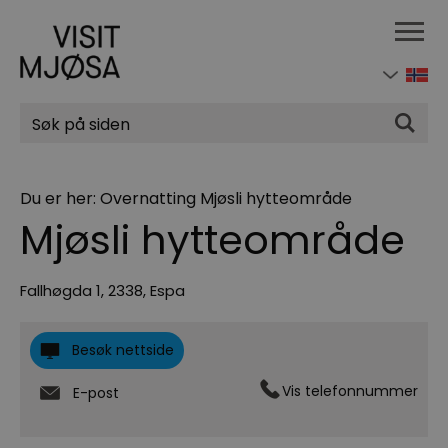
Søk
Du er her:
Overnatting
Mjøsli hytteområde
Mjøsli hytteområde
Fallhøgda 1
,
2338
,
Espa
Besøk nettside
Vis telefonnummer
E-post