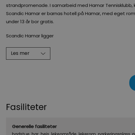
strandpromenade. I samarbeid med Hamar Tennisklubb, kan
Scandic Hamar er barnas hotell på Hamar, med eget rom 
under 13 år bor gratis.
Scandic Hamar ligger
Les mer
Fasiliteter
Generelle fasiliteter
badstue
bar
heis
lekeområde
lekerom
parkeringsplass
p