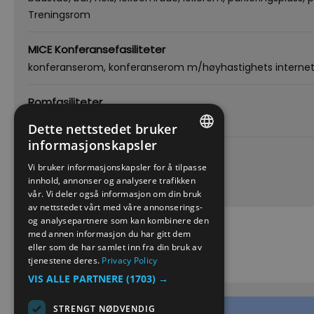
Treningsrom
MICE Konferansefasiliteter
konferanserom
konferanserom m/høyhastighets internet
Romfasiliteter
hårføner
Klimaanlegg
minibar
Dette nettstedet bruker
informasjonskapsler
Spesial
ENGLISH
Vi bruker informasjonskapsler for å tilpasse
byområde
innhold, annonser og analysere trafikken
NORWEGIAN
vår. Vi deler også informasjon om din bruk
GERMAN
av nettstedet vårt med våre annonserings-
og analysepartnere som kan kombinere den
med annen informasjon du har gitt dem
eller som de har samlet inn fra din bruk av
Kart
tjenestene deres.
Privacy Policy
VIS ALLE PARTNERE
(1703) →
STRENGT NØDVENDIG