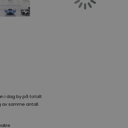
n i dag by på totalt
ng av samme antall.
vakre