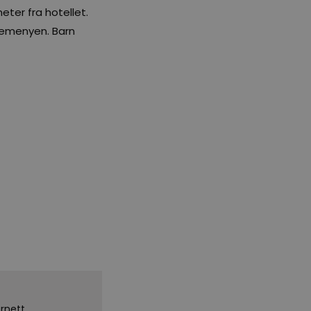
ter fra hotellet.
nemenyen. Barn
ernett