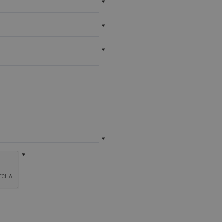
*
*
*
*
*