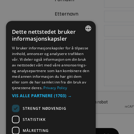
Etternavn
E-postadresse
Dette nettstedet bruker
informasjonskapsler
Forespørsel
ENGLISH
Vi bruker informasjonskapsler for å tilpasse
innhold, annonser og analysere trafikken
NORWEGIAN
vår. Vi deler også informasjon om din bruk
GERMAN
av nettstedet vårt med våre annonserings-
og analysepartnere som kan kombinere den
med annen informasjon du har gitt dem
eller som de har samlet inn fra din bruk av
tjenestene deres.
Privacy Policy
VIS ALLE PARTNERE
(1703) →
STRENGT NØDVENDIG
STATISTIKK
MÅLRETTING