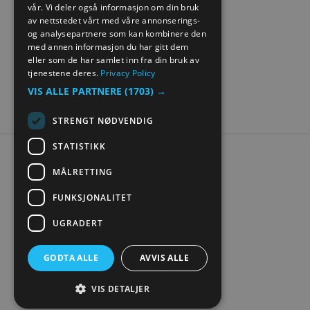
vår. Vi deler også informasjon om din bruk
GERMAN
av nettstedet vårt med våre annonserings-
og analysepartnere som kan kombinere den
med annen informasjon du har gitt dem
eller som de har samlet inn fra din bruk av
tjenestene deres.
Privacy Policy
VIS ALLE PARTNERE
(1703) →
STRENGT NØDVENDIG
STATISTIKK
Tilgjengelighetserklæring
MÅLRETTING
Personvern
Kontakt oss
FUNKSJONALITET
Nettstedskart
UGRADERT
Digital turistbrosjyre
GODTA ALLE
AVVIS ALLE
VIS DETALJER
© Visit Mjøsa 2026. Copyright