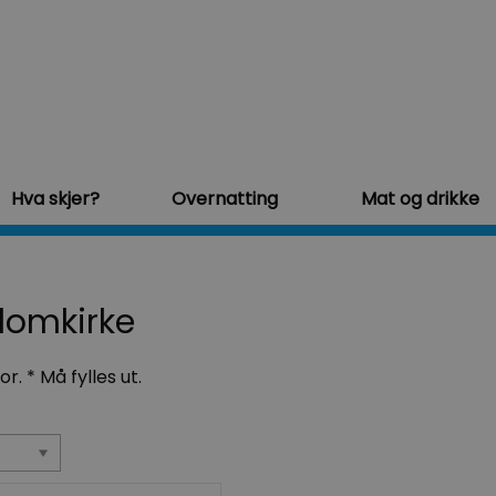
Hva skjer?
Overnatting
Mat og drikke
domkirke
for.
*
Må fylles ut.