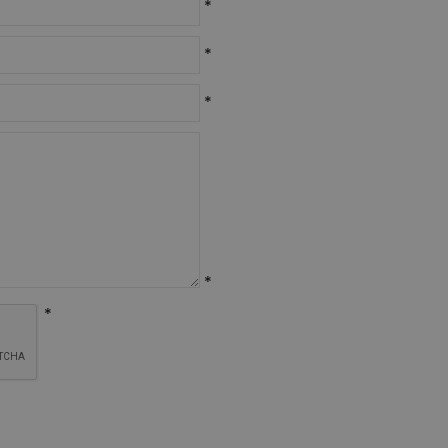
*
*
*
*
*