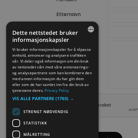
Etternavn
E-postadresse
Dette nettstedet bruker
informasjonskapsler
Forespørsel
ENGLISH
Vi bruker informasjonskapsler for å tilpasse
innhold, annonser og analysere trafikken
NORWEGIAN
vår. Vi deler også informasjon om din bruk
GERMAN
av nettstedet vårt med våre annonserings-
og analysepartnere som kan kombinere den
med annen informasjon du har gitt dem
eller som de har samlet inn fra din bruk av
tjenestene deres.
Privacy Policy
VIS ALLE PARTNERE
(1703) →
STRENGT NØDVENDIG
STATISTIKK
MÅLRETTING