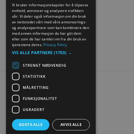
ENGLISH
Vi bruker informasjonskapsler for å tilpasse
innhold, annonser og analysere trafikken
NORWEGIAN
vår. Vi deler også informasjon om din bruk
GERMAN
av nettstedet vårt med våre annonserings-
og analysepartnere som kan kombinere den
med annen informasjon du har gitt dem
eller som de har samlet inn fra din bruk av
tjenestene deres.
Privacy Policy
VIS ALLE PARTNERE
(1703) →
STRENGT NØDVENDIG
STATISTIKK
Tilgjengelighetserklæring
MÅLRETTING
Personvern
Kontakt oss
FUNKSJONALITET
Nettstedskart
UGRADERT
Digital turistbrosjyre
GODTA ALLE
AVVIS ALLE