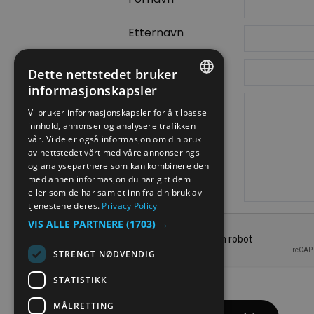
Etternavn
E-postadresse
Dette nettstedet bruker
informasjonskapsler
Forespørsel
ENGLISH
Vi bruker informasjonskapsler for å tilpasse
innhold, annonser og analysere trafikken
NORWEGIAN
vår. Vi deler også informasjon om din bruk
GERMAN
av nettstedet vårt med våre annonserings-
og analysepartnere som kan kombinere den
med annen informasjon du har gitt dem
eller som de har samlet inn fra din bruk av
tjenestene deres.
Privacy Policy
VIS ALLE PARTNERE
(1703) →
STRENGT NØDVENDIG
STATISTIKK
MÅLRETTING