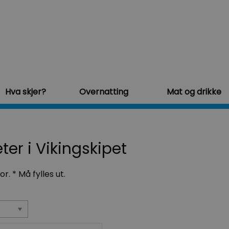
Hva skjer?
Overnatting
Mat og drikke
eter i Vikingskipet
for.
*
Må fylles ut.