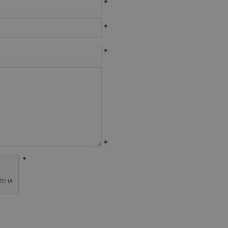
*
*
*
*
*