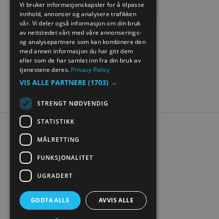
Vi bruker informasjonskapsler for å tilpasse
innhold, annonser og analysere trafikken
NORWEGIAN
vår. Vi deler også informasjon om din bruk
GERMAN
av nettstedet vårt med våre annonserings-
og analysepartnere som kan kombinere den
med annen informasjon du har gitt dem
eller som de har samlet inn fra din bruk av
tjenestene deres.
Privacy Policy
VIS ALLE PARTNERE
(1703) →
STRENGT NØDVENDIG
STATISTIKK
Tilgjengelighetserklæring
MÅLRETTING
Personvern
Kontakt oss
FUNKSJONALITET
Nettstedskart
UGRADERT
Digital turistbrosjyre
GODTA ALLE
AVVIS ALLE