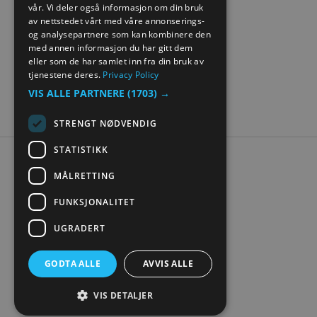
vår. Vi deler også informasjon om din bruk
GERMAN
av nettstedet vårt med våre annonserings-
og analysepartnere som kan kombinere den
med annen informasjon du har gitt dem
eller som de har samlet inn fra din bruk av
tjenestene deres.
Privacy Policy
VIS ALLE PARTNERE
(1703) →
STRENGT NØDVENDIG
STATISTIKK
Tilgjengelighetserklæring
MÅLRETTING
Personvern
Kontakt oss
FUNKSJONALITET
Nettstedskart
UGRADERT
Digital turistbrosjyre
GODTA ALLE
AVVIS ALLE
VIS DETALJER
© Visit Mjøsa 2026. Copyright