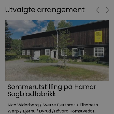
Utvalgte arrangement
Sommerutstilling på Hamar
Sagbladfabrikk
g
Nico Widerberg / Sverre Bjertnæs / Elisabeth
D
Werp / Bjørnulf Dyrud /Håvard Homstvedt I…
f