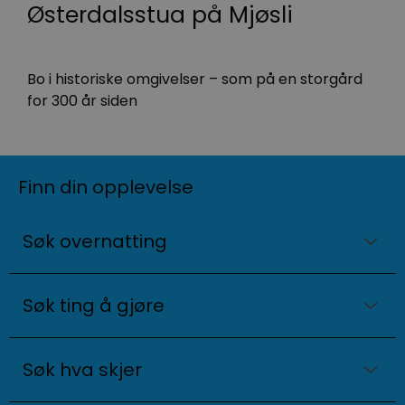
Østerdalsstua på Mjøsli
e
Bo i historiske omgivelser – som på en storgård
S
for 300 år siden
Finn din opplevelse
Søk overnatting
Søk ting å gjøre
Søk hva skjer