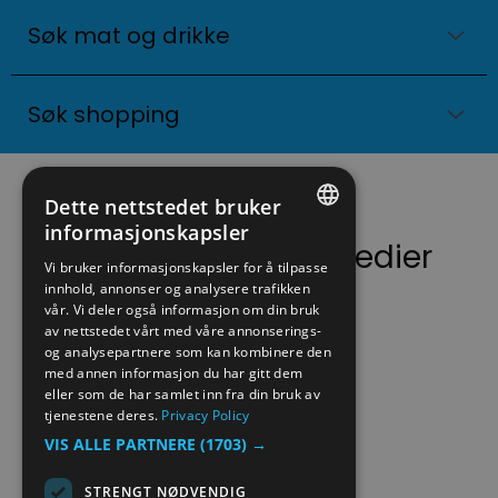
Søk mat og drikke
Søk shopping
Dette nettstedet bruker
informasjonskapsler
Følg oss på sosiale medier
ENGLISH
Vi bruker informasjonskapsler for å tilpasse
innhold, annonser og analysere trafikken
NORWEGIAN
vår. Vi deler også informasjon om din bruk
GERMAN
av nettstedet vårt med våre annonserings-
og analysepartnere som kan kombinere den
med annen informasjon du har gitt dem
eller som de har samlet inn fra din bruk av
tjenestene deres.
Privacy Policy
VIS ALLE PARTNERE
(1703) →
STRENGT NØDVENDIG