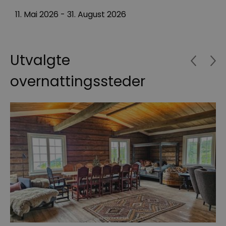
f
11. Mai 2026
-
31. August 2026
3
Utvalgte
overnattingssteder